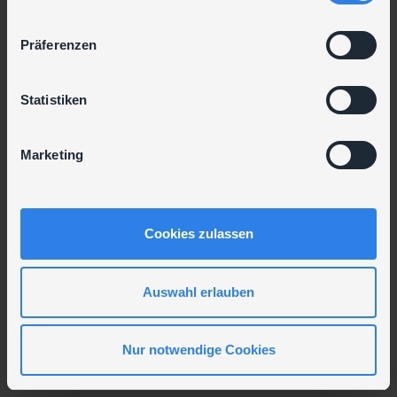
n
w
Präferenzen
i
l
l
Statistiken
i
g
Marketing
u
n
g
s
Cookies zulassen
a
u
s
Auswahl erlauben
w
a
Nur notwendige Cookies
h
l