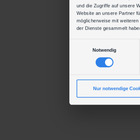
und die Zugriffe auf unsere 
Website an unsere Partner fü
möglicherweise mit weiteren
der Dienste gesammelt habe
E
Notwendig
i
n
w
i
l
l
Nur notwendige Cook
i
g
u
n
g
s