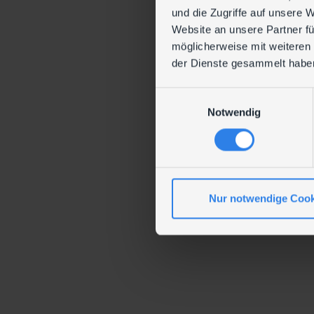
und die Zugriffe auf unsere 
Website an unsere Partner fü
möglicherweise mit weiteren
der Dienste gesammelt habe
E
Notwendig
i
n
w
i
l
l
Nur notwendige Cook
i
g
u
n
g
s