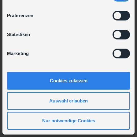
n
w
Präferenzen
i
l
l
Statistiken
i
g
Marketing
u
n
g
s
Cookies zulassen
a
u
s
Auswahl erlauben
w
a
Nur notwendige Cookies
h
l