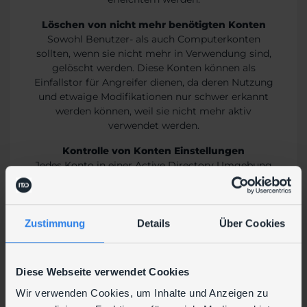
Löschen von nicht mehr benötigten Konten
Sowohl Benutzer- als auch Computerkonten
sollten, wenn sie nicht mehr in Verwendung sind,
gelöscht werden. Diese Konten können als
Einfallstor für Angreifer dienen, da deren Nutzung
und etwaige Modifikationen nur schwer erkannt
werden können, weil sie nicht mehr aktiv
verwendet werden.
Kontrolle von Konten Einstellungen
Jedes Konto in einer Active Directory Umgebung
weist sicherheitsrelevante Einstellungen auf. Diese
sollten in regelmäßigen Abständen kontrolliert
und gegebenenfalls korrekt eingestellt werden.
(z.B. Password Never Expires)
Zustimmung
Details
Über Cookies
Regelmäßige Kontrolle der Passwort Qualität
Bei der Änderung von Kennwörtern kommt es
Diese Webseite verwendet Cookies
sehr häufig vor, dass schwache oder einfach zu
erratende Kennwörter genutzt werden
Wir verwenden Cookies, um Inhalte und Anzeigen zu
(z.B.Corona2020). Solche Kennwörter können