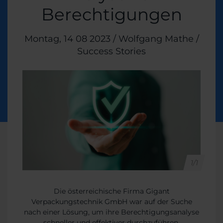
Berechtigungen
Veröffentlicht am
Montag, 14 08 2023
/
Wolfgang Mathe
/
Themen:
Success Stories
1/1
Die österreichische Firma Gigant
Verpackungstechnik GmbH war auf der Suche
nach einer Lösung, um ihre Berechtigungsanalyse
schneller und effektiver durchzuführen.