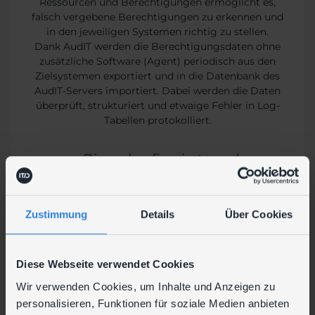
Ressourcen und Berechtigungen ermöglicht es,
falsch vergebene Berechtigungen zu erkennen und
in den jeweiligen Systemen richtig zu stellen.
Dank AudIT werden die Berechtigungsdaten ohne
zusätzliche Software (Agent) periodisch aus den
Zielsystemen exportiert und in die Datenbank des
AudIT-Servers importiert. Dabei werden die Daten
überprüft, strukturiert und etwaige Fehler in Log-
Tabellen protokolliert.
„Die vorkonfigurierte und
paketierte Lösung von AudIT
hat uns viel Zeit bei der
Implementierung gespart. "
Zustimmung
Details
Über Cookies
Dominik Romstorfer, IT-Leiter bei
Gigant
Diese Webseite verwendet Cookies
„Die vorkonfigurierte und paketierte Lösung von
Wir verwenden Cookies, um Inhalte und Anzeigen zu
AudIT hat uns viel Zeit bei der Implementierung
personalisieren, Funktionen für soziale Medien anbieten