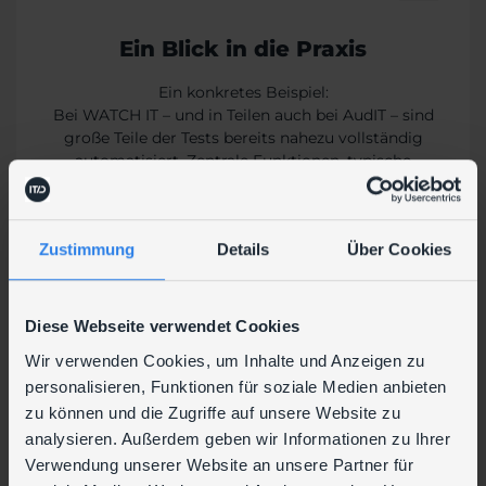
Ein Blick in die Praxis
Ein konkretes Beispiel:
Bei WATCH IT – und in Teilen auch bei AudIT – sind
große Teile der Tests bereits nahezu vollständig
automatisiert. Zentrale Funktionen, typische
Benutzerpfade sowie sicherheitsrelevante Logins
werden regelmäßig, reproduzierbar und ohne
manuellen Aufwand geprüft. Manuelle Tests
Zustimmung
Details
Über Cookies
konnten dadurch auf ein Minimum reduziert
werden
Diese Webseite verwendet Cookies
Der messbare Mehrwert für
Wir verwenden Cookies, um Inhalte und Anzeigen zu
Unternehmen
personalisieren, Funktionen für soziale Medien anbieten
Der Nutzen automatisierter Webtests ist klar und
zu können und die Zugriffe auf unsere Website zu
unmittelbar spürbar:
analysieren. Außerdem geben wir Informationen zu Ihrer
Verwendung unserer Website an unsere Partner für