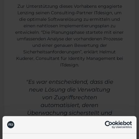
Zur Unterstützung dieses Vorhabens engagierte
Lenzing seinen Consulting-Partner ITdesign, um
die optimale Softwarelösung zu ermitteln und
einen nahtlosen Implementierungsplan zu
entwickeln. “Die Planungsphase startete mit einer
umfassenden Analyse der vorhandenen Prozesse
und einer genauen Bewertung der
Sicherheitsanforderungen”, erklärt Helmut
Kuderer, Consultant für Identity Management bei
ITdesign.
"Es war entscheidend, dass die
neue Lösung die Verwaltung
von Zugriffsrechten
automatisiert, deren
Überwachung sicherstellt und
die Aktivitäten protokolliert, um
den Compliance-
Anforderungen gerecht zu