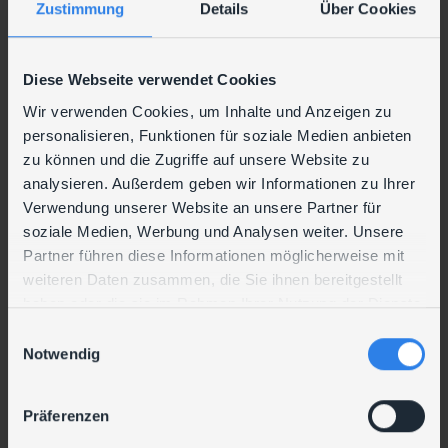
Zustimmung
Details
Über Cookies
werden und die IT-Sicherheit zu
stärken."
Ing. Martin Rehrl, Head of
Diese Webseite verwendet Cookies
Infrastructure & Servicedesk bei
Wir verwenden Cookies, um Inhalte und Anzeigen zu
Lenzing.
personalisieren, Funktionen für soziale Medien anbieten
zu können und die Zugriffe auf unsere Website zu
Die Implementierung des IAM-Systems wurde
analysieren. Außerdem geben wir Informationen zu Ihrer
schrittweise durchgeführt. Eine wesentliche
Aufgabe dabei war die nahtlose Integration der
Verwendung unserer Website an unsere Partner für
neuen Lösung in die bestehenden IT-
soziale Medien, Werbung und Analysen weiter. Unsere
Infrastrukturen. Herausforderungen wie die parallel
Partner führen diese Informationen möglicherweise mit
laufende Domain Migration und Einführung neuer
weiteren Daten zusammen, die Sie ihnen bereitgestellt
Technologien (Cloud,PAM) wurden vom IT-Team
haben oder die sie im Rahmen Ihrer Nutzung der Dienste
der Lenzing gemeinsam mit den Spezialisten von
gesammelt haben.
ITdesign erfolgreich gemeistert. Die effektive
E
Zusammenarbeit während der Datenmigration
Notwendig
i
und System-Synchronisierung trug entscheidend
n
zu einer problemlosen Einführung bei.
w
Präferenzen
i
Nach der gelungenen Realisierung des Projekts