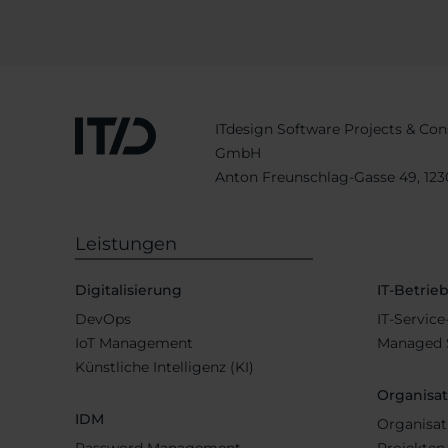
ITdesign Software Projects & Con
GmbH
Anton Freunschlag-Gasse 49, 12
Leistungen
Digitalisierung
IT-Betrie
DevOps
IT-Servic
IoT Management
Managed S
Künstliche Intelligenz (KI)
Organisa
IDM
Organisat
Password Management
Projekten