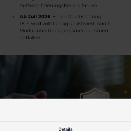
Authentifizierungsfehlern führen.
Ab Juli 2026
: Finale Durchsetzung
RC4 wird vollständig deaktiviert; Audit
Modus und Übergangsmechanismen
entfallen.
Details