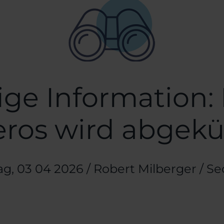
Security
Webinar
PAM
PAM plus
ZAK BRAK
TIPP
NIS2 Roadmap
ge Information:
SignIT
Aspis365
eros wird abgekü
fentlicht am
ag, 03 04 2026
/
Robert Milberger
/
Th
Se