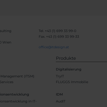
sulting
Tel.
+43 (1) 699 33 99-0
Fax.
+43 (1) 699 33 99-33
30 Wien
office@itdesign.at
Produkte
b
Digitalisierung
e-Management (ITSM)
TryIT
ervices
FLUGGS Immobilie
tionsentwicklung
IDM
ionsentwicklung in IT-
AudIT