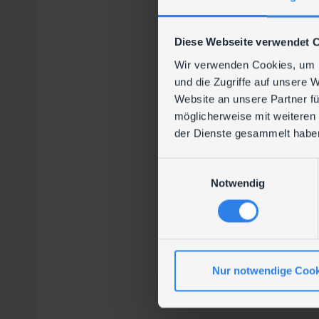
Diese Webseite verwendet 
Wir verwenden Cookies, um I
und die Zugriffe auf unsere 
Website an unsere Partner fü
möglicherweise mit weiteren
der Dienste gesammelt habe
E
Notwendig
i
Auch in
vollstän
n
Microsoft empfiehlt
w
überwachen, um b
i
l
l
Nur notwendige Cook
Wir empfehlen, dies
i
Unterstützung
g