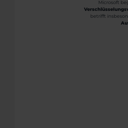
Microsoft be
Verschlüsselungs
betrifft insbes
Au