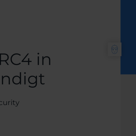
 RC4 in
ndigt
emen:
curity