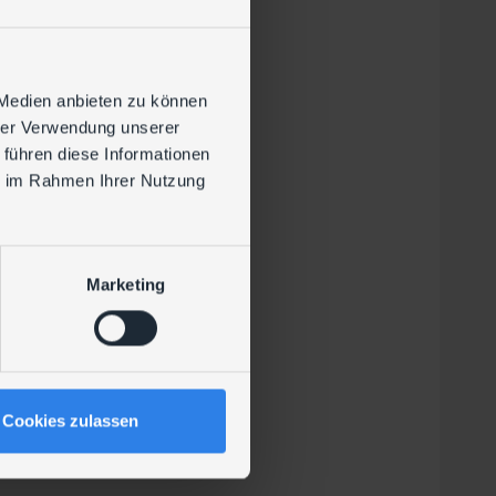
 Medien anbieten zu können
hrer Verwendung unserer
 führen diese Informationen
ie im Rahmen Ihrer Nutzung
1/1
Marketing
gend erforderlich.
omain Controllern zu
n und rechtzeitig
Cookies zulassen
passungen (z. B. AES
slosen Betrieb