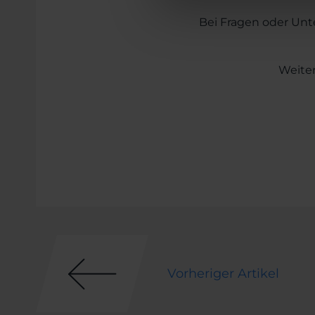
u
n
Bei Fragen oder Unt
g
s
a
Weiter
u
s
w
a
h
l
Vorheriger Artikel