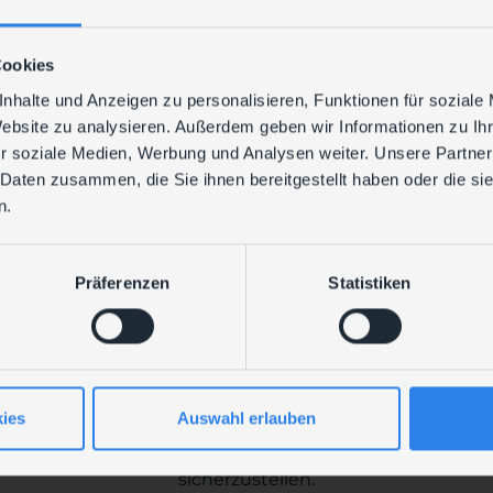
Cookies
nhalte und Anzeigen zu personalisieren, Funktionen für soziale
Website zu analysieren. Außerdem geben wir Informationen zu I
r soziale Medien, Werbung und Analysen weiter. Unsere Partner
 Daten zusammen, die Sie ihnen bereitgestellt haben oder die s
n.
Wichtig:
Präferenzen
Statistiken
dig gepatchten Umgebungen
ist eine Überprüfung zwin
 dringend, die
Kerberos KDC Events 201–209
auf den D
etroffene Service Accounts frühzeitig zu identifiziere
umzustellen.
ies
Auswahl erlauben
e Prüfungen zeitnah durchzuführen und notwendige An
 bei Service Accounts) vorzunehmen, um einen reibung
sicherzustellen.