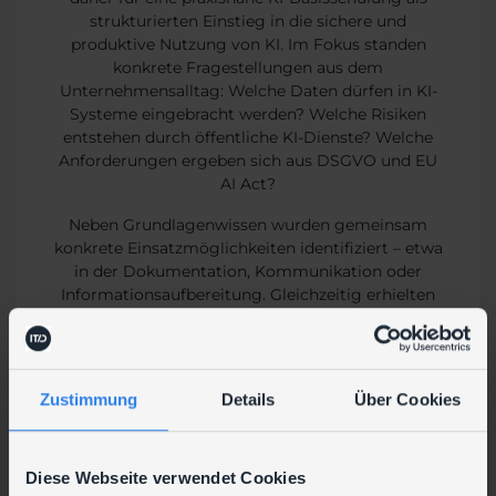
strukturierten Einstieg in die sichere und
produktive Nutzung von KI. Im Fokus standen
konkrete Fragestellungen aus dem
Unternehmensalltag: Welche Daten dürfen in KI-
Systeme eingebracht werden? Welche Risiken
entstehen durch öffentliche KI-Dienste? Welche
Anforderungen ergeben sich aus DSGVO und EU
AI Act?
Neben Grundlagenwissen wurden gemeinsam
konkrete Einsatzmöglichkeiten identifiziert – etwa
in der Dokumentation, Kommunikation oder
Informationsaufbereitung. Gleichzeitig erhielten
die Mitarbeitenden klare Orientierung, welche KI-
Werkzeuge im Unternehmenskontext sinnvoll
eingesetzt werden können und wo Grenzen
definiert werden müssen.
Zustimmung
Details
Über Cookies
Für den IT-Verantwortlichen bedeutete dies vor
allem mehr Transparenz und bessere Steuerbarkeit
bei einem Thema, das in vielen Unternehmen
Diese Webseite verwendet Cookies