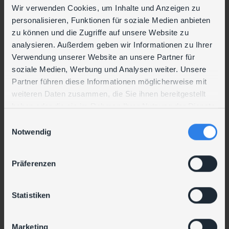
bereits genutzt wird, bevor Prozesse oder
Wir verwenden Cookies, um Inhalte und Anzeigen zu
Sicherheitsvorgaben etabliert sind. Die Schulung
personalisieren, Funktionen für soziale Medien anbieten
schuf damit eine wichtige Grundlage für den
zu können und die Zugriffe auf unsere Website zu
zukünftigen Einsatz von KI im Unternehmen.
analysieren. Außerdem geben wir Informationen zu Ihrer
Verwendung unserer Website an unsere Partner für
„Die KI-Basisschulung hat
soziale Medien, Werbung und Analysen weiter. Unsere
unseren Mitarbeitenden
Partner führen diese Informationen möglicherweise mit
Sicherheit im Umgang mit KI
weiteren Daten zusammen, die Sie ihnen bereitgestellt
gegeben und gleichzeitig
haben oder die sie im Rahmen Ihrer Nutzung der Dienste
gezeigt, wie KI im Arbeitsalltag
gesammelt haben.
E
sinnvoll eingesetzt werden
Notwendig
i
kann. Besonders wertvoll war
n
die praxisnahe Vermittlung
w
kombiniert mit dem klaren
Präferenzen
i
Fokus auf Datenschutz und
l
Compliance“,
l
Statistiken
i
so Pascal Locher, Geschäftsführer
und IT-Leiter von Santner
g
Marketing