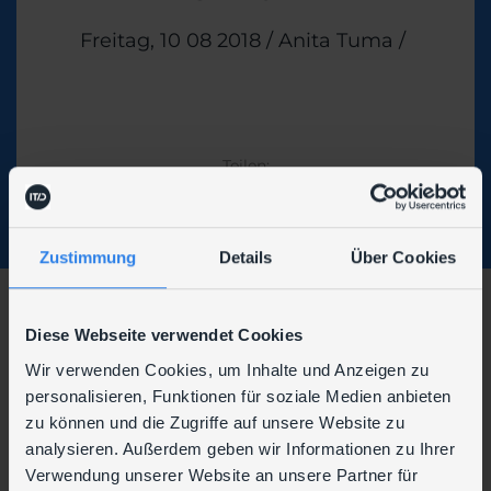
Veröffentlicht am
Freitag, 10 08 2018
/
Anita Tuma
/
Themen
Teilen:
Zustimmung
Details
Über Cookies
Diese Webseite verwendet Cookies
Wir verwenden Cookies, um Inhalte und Anzeigen zu
personalisieren, Funktionen für soziale Medien anbieten
zu können und die Zugriffe auf unsere Website zu
Wir sind auch hier zu finden:
analysieren. Außerdem geben wir Informationen zu Ihrer
Verwendung unserer Website an unsere Partner für