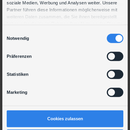
soziale Medien, Werbung und Analysen weiter. Unsere
Partner führen diese Informationen möglicherweise mit
weiteren Daten zusammen, die Sie ihnen bereitgestellt
haben oder die sie im Rahmen Ihrer Nutzung der Dienste
gesammelt haben.
E
Leistungen
Notwendig
i
n
Digitalisierung
w
Präferenzen
i
IDM
l
l
Statistiken
Infrastruktur
i
g
IT-Betrieb
Marketing
u
n
Organisationsentwicklung
g
s
Security
Cookies zulassen
a
u