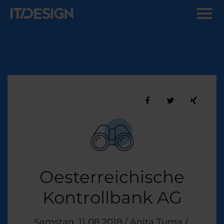
Oesterreichische
Kontrollbank AG
Veröffentlicht am
Samstag, 11 08 2018
/
Anita Tuma
/