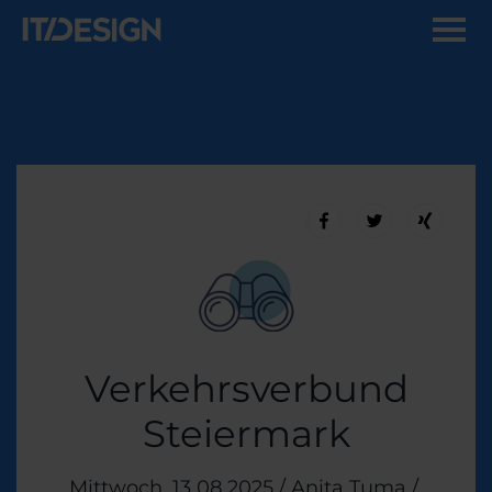
Verkehrsverbund
Steiermark
Veröffentlicht am
Mittwoch, 13 08 2025
/
Anita Tuma
/