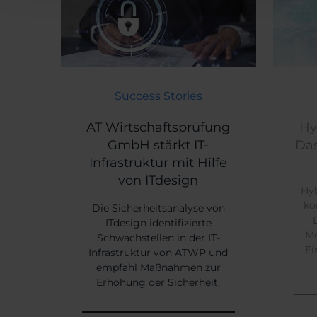
AT Wirtschaftsprüfung GmbH stärkt IT-Infrastruktur
Hybride 
Themen:
Success Stories
AT Wirtschaftsprüfung
Hy
GmbH stärkt IT-
Das
Infrastruktur mit Hilfe
von ITdesign
Hyb
ko
Die Sicherheitsanalyse von
ITdesign identifizierte
Mo
Schwachstellen in der IT-
Ei
Infrastruktur von ATWP und
empfahl Maßnahmen zur
Erhöhung der Sicherheit.