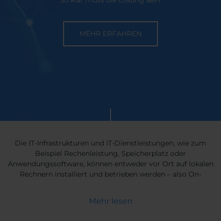
MEHR ERFAHREN
Die IT-Infrastrukturen und IT-Dienstleistungen, wie zum
Beispiel Rechenleistung, Speicherplatz oder
Anwendungssoftware, können entweder vor Ort auf lokalen
Rechnern installiert und betrieben werden – also On-
Premises, als Service über das Internet genutzt werden, wie
beim Cloud-Computing oder im Mischbetrieb zwischen
Mehr lesen
On-Premises und Cloud, also mittels Hybrid-IT. Es gibt
Anforderungen die besser On Premises, in der Cloud oder