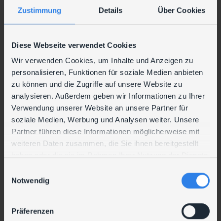
Zustimmung
Details
Über Cookies
Diese Webseite verwendet Cookies
Wir verwenden Cookies, um Inhalte und Anzeigen zu
personalisieren, Funktionen für soziale Medien anbieten
zu können und die Zugriffe auf unsere Website zu
analysieren. Außerdem geben wir Informationen zu Ihrer
Mobile-Device-Management
Verwendung unserer Website an unsere Partner für
(MDM)
soziale Medien, Werbung und Analysen weiter. Unsere
Partner führen diese Informationen möglicherweise mit
weiteren Daten zusammen, die Sie ihnen bereitgestellt
MEHR ERFAHREN
haben oder die sie im Rahmen Ihrer Nutzung der Dienste
gesammelt haben.
E
Notwendig
i
Andere Leistungsfelder in
n
w
der Übersicht:
Präferenzen
i