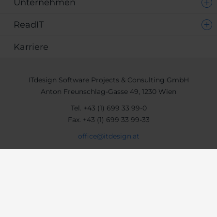
Unternehmen
ReadIT
Karriere
ITdesign Software Projects & Consulting GmbH
Anton Freunschlag-Gasse 49, 1230 Wien
Tel.
+43 (1) 699 33 99-0
Fax.
+43 (1) 699 33 99-33
office@itdesign.at
Impressum
AGB
Datenschutz
© 2026