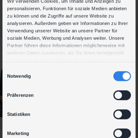
Wir verwenden Cookies, um Inhalte und Anzeigen zu
personalisieren, Funktionen für soziale Medien anbieten
Alle Partnerschaften
zu können und die Zugriffe auf unsere Website zu
analysieren. Außerdem geben wir Informationen zu Ihrer
Verwendung unserer Website an unsere Partner für
soziale Medien, Werbung und Analysen weiter. Unsere
Partner führen diese Informationen möglicherweise mit
Kontakt
weiteren Daten zusammen, die Sie ihnen bereitgestellt
Florian Müllner
haben oder die sie im Rahmen Ihrer Nutzung der Dienste
gesammelt haben.
E
Consultant
Notwendig
i
T
+43 (1) 699 33 99-31
n
M
w
Präferenzen
i
l
l
Statistiken
i
g
Marketing
u