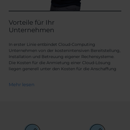
Vorteile für Ihr
Unternehmen
In erster Linie entbindet Cloud-Computing
Unternehmen von der kostenintensiven Bereitstellung,
Installation und Betreuung eigener Rechensysteme.
Die Kosten für die Anmietung einer Cloud-Lösung
liegen generell unter den Kosten für die Anschaffung
eigener Hard- und Software, die der gewünschten
Leistung entsprechen. Darüber hinaus entfallen Kosten
Mehr lesen
für regelmäßige Updates und kostenintensive,
präventive Maßnahmen zum Ausfallschutz, da die auf
den jeweiligen Anbieter übergehen. Auch IT-Fachleute,
die die Infrastruktur stets warten, pflegen und instand
setzen müssen, können im Unternehmen eingespart
werden, da dieses Personal vom Cloud-Anbieter
gestellt wird. Die Kosten für alle benötigten
Dienstleistungen werden in der Regel monatlich