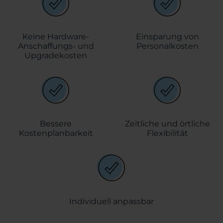
abgerechnet und sind somit gut kalkulierbar.
Der
Umfang von Speicherplatz, Rechenleistung und
Software-Paket kann präzise gewählt und jederzeit an
Keine Hardware-
Einsparung von
den tatsächlichen Bedarf angepasst werden. Außerdem
Anschaffungs- und
Personalkosten
können mehrere Filialen oder Firmenstandorte ganz
Upgradekosten
einfach und mit geringem Kostenaufwand an die
genutzte IT-Infrastruktur angeknüpft werden.
Bessere
Zeitliche und örtliche
Kostenplanbarkeit
Flexibilität
Individuell anpassbar