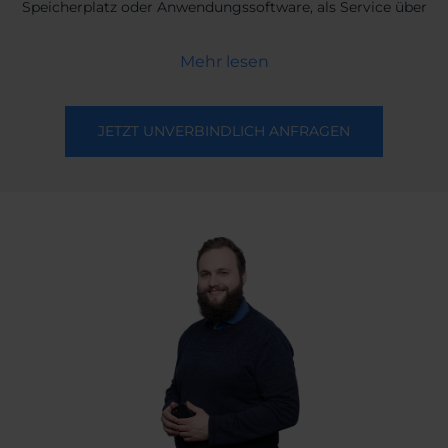
Speicherplatz oder Anwendungssoftware, als Service über
das Internet. Im Gegensatz zu On-Premises werden diese
nicht vor Ort auf lokalen Rechnern installiert und betrieben,
Mehr lesen
sondern als Dienst online gemietet und bedarfsgerecht
und dynamisch abgerufen. Einfach ausgedrückt, handelt es
sich also um das Outsourcen von Soft- oder Hardware ins
JETZT UNVERBINDLICH ANFRAGEN
Internet zu einem externen Cloud-Computing-Anbieter. Bei
der Auswahl eines solchen ist es besonders wichtig, hohe
Ansprüche zu stellen und sich genau über
Sicherheitsstandards und Datenschutzmaßnahmen zu
informieren. Prinzipiell wird bei Cloud-Diensten
insbesondere zwischen IaaS und SaaS unterschieden. IaaS
(Infrastructure as a Service), früher Hosting genannt,
bezeichnet vereinfacht gesagt die Bereitstellung einer
nutzbaren Computinginfrastruktur (Hardware), also
Rechenleistung und Speicher. Bei SaaS (Software as a
Service) oder auch Software on demand werden
Anwendungen (Software), wie etwa Microsoft Office 365,
bedarfsorientiert zur Verfügung gestellt.