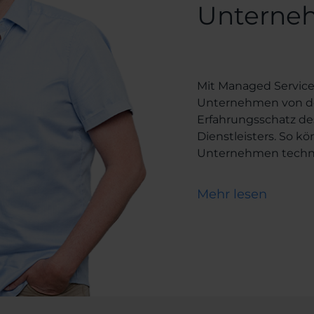
Unterne
Mit Managed Services
Unternehmen von 
Erfahrungsschatz des
Dienstleisters. So k
Unternehmen techn
sein und kontinuierl
Know-how zugreifen,
Mehr lesen
fortbilden zu müssen
Managed Services sin
Seite und müssen s
mögliche Ausfälle m
definierten Fixpreis.
Security-Lösung
ist 
Stand, und Sie könne