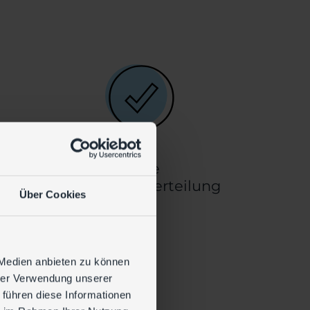
ieren und Ihre Managed
Mit Managed Services
naus einen großen Vorteil
utsourcing: Es werden
 oder Personalressourcen
Klare
n
Kompetenzverteilung
Über Cookies
 Medien anbieten zu können
hrer Verwendung unserer
 führen diese Informationen