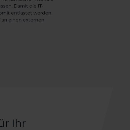
ssen. Damit die IT-
somit entlastet werden,
IT an einen externen
nspruch zu nehmen.
r einen Auftraggeber zu
r anderem
IT Security-
ichtig ist, dass das
einen klar definierten
nge) gibt. Anhand eines
stungen festgehalten
rte Qualität messen und
leister.
ür Ihr