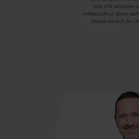
sich mit anderen w
Infrastruktur stets ve
bietet es sich an, 
Dienstleister zu 
Managed Services sind 
einem kalkulierbar
Lösungen
oder ganz
Unternehmen sich dara
Prozess sowohl für den
vorab vereinbarten 
werden, kann der Auftr
bewerte