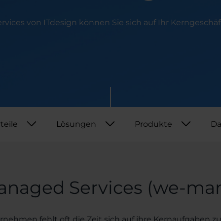
Security
Webinar
PAM
vices von ITdesign können Sie sich auf Ihr Kerngeschäf
PAM plus
ZAK BRAK
TIPP
NIS2 Roadmap
SignIT
Aspis365
teile
Lösungen
Produkte
Da
anaged Services (we-man
nehmen fehlt oft die Zeit sich auf ihre Kernaufgaben zu 