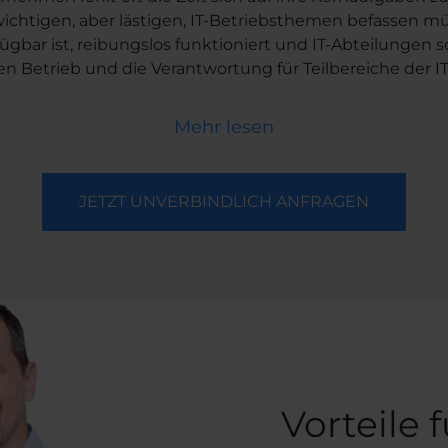
ichtigen, aber lästigen, IT-Betriebsthemen befassen mü
rfügbar ist, reibungslos funktioniert und IT-Abteilungen 
den Betrieb und die Verantwortung für Teilbereiche der 
übertragen – oder anders gesagt Managed Services in A
genau definierte Leistungen, die ein IT-Dienstleister fü
Mehr lesen
en, gleichbleibenden Preis erbringt. (Das können unte
e Applikationen mit allen betroffenen Systemen sein.) W
uf verlassen kann, dass das Service funktioniert und es 
JETZT UNVERBINDLICH ANFRAGEN
 Betrieb, die Störung als auch für die Veränderung (Cha
SLA (Service-Level-Agreement), in dem die Service-Lei
aggeber die Erfüllung der Services sowie die ausgefüh
n. Die Verantwortung für das Service trägt der IT-Dienst
Vorteile f