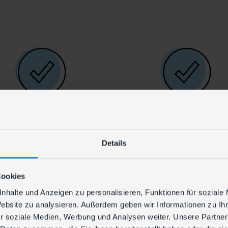
Veränderungen reag
Services anpassen. 
haben Sie darüber hi
gegenüber reinem O
keine Infrastruktur-
ausgelagert.
Technisch immer
Fix definierte
up to date
(Betriebs-)Koste
Details
Cookies
nhalte und Anzeigen zu personalisieren, Funktionen für soziale
Website zu analysieren. Außerdem geben wir Informationen zu I
r soziale Medien, Werbung und Analysen weiter. Unsere Partner