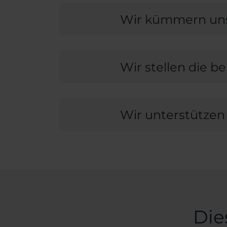
w
Wir kümmern uns
a
h
l
Wir stellen die 
Wir unterstützen 
Die