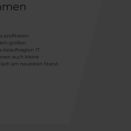
hmen
 profitieren
dem großen
 beauftragten IT-
önnen auch kleine
isch am neuesten Stand
ich auf das notwendige
 ohne sich selbst ständig
. Mit einem Anbieter für
d Sie auf der sicheren
ich keine Gedanken um
achen – und das zu einem
 Ihre Software und Ihre
immer auf dem aktuellen
n schnell und flexibel auf