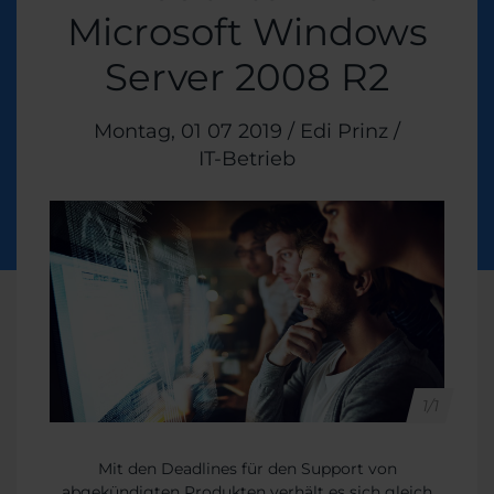
Microsoft Windows
Server 2008 R2
Veröffentlicht am
Montag, 01 07 2019
/
Edi Prinz
/
Themen:
IT-Betrieb
1/1
Mit den Deadlines für den Support von
abgekündigten Produkten verhält es sich gleich