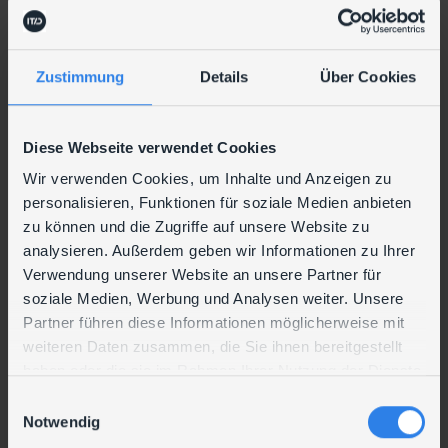
Unternehmen technisch am neuesten Stand sein
und kontinuierlich auf das notwendige Know-how
zu greifen, ohne sich selbst ständig fortbilden zu
Zustimmung
Details
Über Cookies
müssen. Und die Mitarbeiter können sich ganz auf
ihre Kernaufgaben konzentrieren, ohne sich um
den laufenden Betrieb sorgen zu müssen.
Diese Webseite verwendet Cookies
Outtasking
Wir verwenden Cookies, um Inhalte und Anzeigen zu
personalisieren, Funktionen für soziale Medien anbieten
Eine Möglichkeit Arbeit auszulagern, ist die
zu können und die Zugriffe auf unsere Website zu
Betriebsunterstützung, auch Outtasking genannt.
analysieren. Außerdem geben wir Informationen zu Ihrer
In dem Fall werden einzelne Aufgaben („Tasks“) an
Verwendung unserer Website an unsere Partner für
IT-Dienstleister ausgelagert. Klassische
soziale Medien, Werbung und Analysen weiter. Unsere
Aufgabenbereiche für die Betriebsunterstützung
Partner führen diese Informationen möglicherweise mit
sind beispielsweise präventive Maßnahmen,
Störungsbehebung oder eben das Patchen von
weiteren Daten zusammen, die Sie ihnen bereitgestellt
Systemen. Die Aufgaben, die der IT-Dienstleister
haben oder die sie im Rahmen Ihrer Nutzung der Dienste
übernimmt, werden dabei genau definiert und mit
gesammelt haben.
E
einem SLA klar geregelt.
Notwendig
i