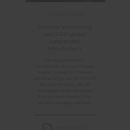
Zentrale Verwaltung von 3.500 global agierenden M
Themen:
Success Stories
Zentrale Verwaltung
von 3.500 global
agierenden
Mitarbeitern
Ein automatisierter
Mitarbeiter-Lifecycle Prozess
macht`s möglich. ITdesign
entwickelte für die PALFINGER
AG einen Prozess, der die
komplexen Anforderungen
mittels dem Produkt One
Identity Manager abbildet.
Artikel lesen