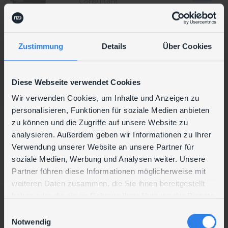
Consultant
Zustimmung
Details
Über Cookies
Ronald
Münzker
Diese Webseite verwendet Cookies
Consultant
Wir verwenden Cookies, um Inhalte und Anzeigen zu
personalisieren, Funktionen für soziale Medien anbieten
zu können und die Zugriffe auf unsere Website zu
Jonas
analysieren. Außerdem geben wir Informationen zu Ihrer
Verwendung unserer Website an unsere Partner für
Nastl
soziale Medien, Werbung und Analysen weiter. Unsere
System Specialist
Partner führen diese Informationen möglicherweise mit
weiteren Daten zusammen, die Sie ihnen bereitgestellt
haben oder die sie im Rahmen Ihrer Nutzung der Dienste
gesammelt haben.
Christian
E
Notwendig
i
Nerlich
Franz