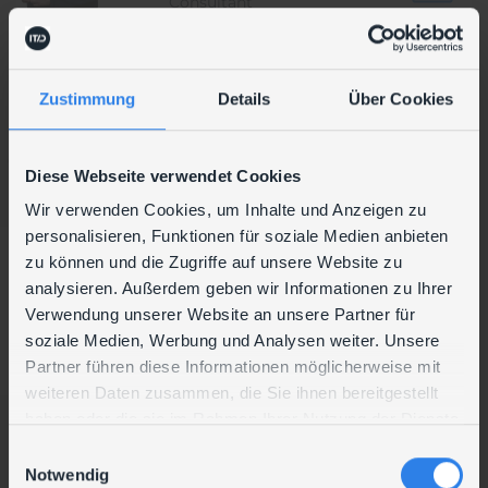
Consultant
Zustimmung
Details
Über Cookies
Ronald
Münzker
Diese Webseite verwendet Cookies
Consultant
Wir verwenden Cookies, um Inhalte und Anzeigen zu
personalisieren, Funktionen für soziale Medien anbieten
zu können und die Zugriffe auf unsere Website zu
Jonas
analysieren. Außerdem geben wir Informationen zu Ihrer
Verwendung unserer Website an unsere Partner für
Nastl
Gerald
soziale Medien, Werbung und Analysen weiter. Unsere
System Specialist
Kapounek
Partner führen diese Informationen möglicherweise mit
weiteren Daten zusammen, die Sie ihnen bereitgestellt
Consultant
haben oder die sie im Rahmen Ihrer Nutzung der Dienste
gesammelt haben.
Christian
E
T:
+43 (1) 699 33 99-69
Notwendig
i
M:
Nerlich