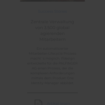
Zentrale Verwaltung von 3.500 global agierenden M
Themen:
Success Stories
Zentrale Verwaltung
von 3.500 global
agierenden
Mitarbeitern
Ein automatisierter
Mitarbeiter-Lifecycle Prozess
macht`s möglich. ITdesign
entwickelte für die PALFINGER
AG einen Prozess, der die
komplexen Anforderungen
mittels dem Produkt One
Identity Manager abbildet.
Artikel lesen