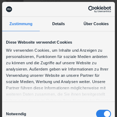
Consultant
Zustimmung
Details
Über Cookies
Ronald
Münzker
Diese Webseite verwendet Cookies
Consultant
Wir verwenden Cookies, um Inhalte und Anzeigen zu
personalisieren, Funktionen für soziale Medien anbieten
zu können und die Zugriffe auf unsere Website zu
Jonas
analysieren. Außerdem geben wir Informationen zu Ihrer
Verwendung unserer Website an unsere Partner für
Nastl
soziale Medien, Werbung und Analysen weiter. Unsere
System Specialist
Partner führen diese Informationen möglicherweise mit
weiteren Daten zusammen, die Sie ihnen bereitgestellt
Gerhard
haben oder die sie im Rahmen Ihrer Nutzung der Dienste
Steinlechner
gesammelt haben.
Christian
E
Notwendig
Consultant
i
Nerlich