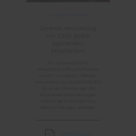
Zentrale Verwaltung von 3.500 global agierenden M
Themen:
Success Stories
Zentrale Verwaltung
von 3.500 global
agierenden
Mitarbeitern
Ein automatisierter
Mitarbeiter-Lifecycle Prozess
macht`s möglich. ITdesign
entwickelte für die PALFINGER
AG einen Prozess, der die
komplexen Anforderungen
mittels dem Produkt One
Identity Manager abbildet.
Artikel lesen