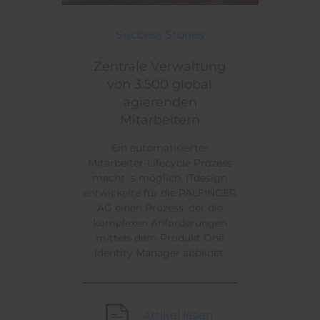
Zentrale Verwaltung von 3.500 global agierenden M
Themen:
Success Stories
Zentrale Verwaltung
von 3.500 global
agierenden
Mitarbeitern
Ein automatisierter
Mitarbeiter-Lifecycle Prozess
macht`s möglich. ITdesign
entwickelte für die PALFINGER
AG einen Prozess, der die
komplexen Anforderungen
mittels dem Produkt One
Identity Manager abbildet.
Artikel lesen