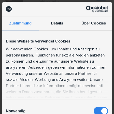
Consultant
Zustimmung
Details
Über Cookies
Ronald
Münzker
Diese Webseite verwendet Cookies
Consultant
Wir verwenden Cookies, um Inhalte und Anzeigen zu
personalisieren, Funktionen für soziale Medien anbieten
zu können und die Zugriffe auf unsere Website zu
Jonas
analysieren. Außerdem geben wir Informationen zu Ihrer
Verwendung unserer Website an unsere Partner für
Nastl
soziale Medien, Werbung und Analysen weiter. Unsere
System Specialist
Partner führen diese Informationen möglicherweise mit
weiteren Daten zusammen, die Sie ihnen bereitgestellt
Johannes
haben oder die sie im Rahmen Ihrer Nutzung der Dienste
gesammelt haben.
Jahn
Christian
E
Notwendig
i
Nerlich