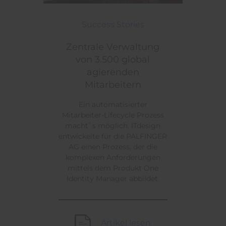
Zentrale Verwaltung von 3.500 global agierenden M
Themen:
Success Stories
Zentrale Verwaltung
von 3.500 global
agierenden
Mitarbeitern
Ein automatisierter
Mitarbeiter-Lifecycle Prozess
macht`s möglich. ITdesign
entwickelte für die PALFINGER
AG einen Prozess, der die
komplexen Anforderungen
mittels dem Produkt One
Identity Manager abbildet.
Artikel lesen