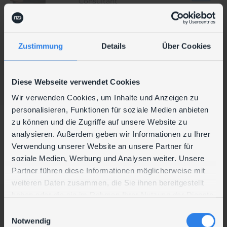
Consultant
Zustimmung
Details
Über Cookies
Ronald
Münzker
Diese Webseite verwendet Cookies
Consultant
Wir verwenden Cookies, um Inhalte und Anzeigen zu
personalisieren, Funktionen für soziale Medien anbieten
zu können und die Zugriffe auf unsere Website zu
Jonas
analysieren. Außerdem geben wir Informationen zu Ihrer
Verwendung unserer Website an unsere Partner für
Nastl
soziale Medien, Werbung und Analysen weiter. Unsere
System Specialist
Partner führen diese Informationen möglicherweise mit
weiteren Daten zusammen, die Sie ihnen bereitgestellt
haben oder die sie im Rahmen Ihrer Nutzung der Dienste
gesammelt haben.
Christian
Markus
E
Notwendig
i
Schwarz
Nerlich