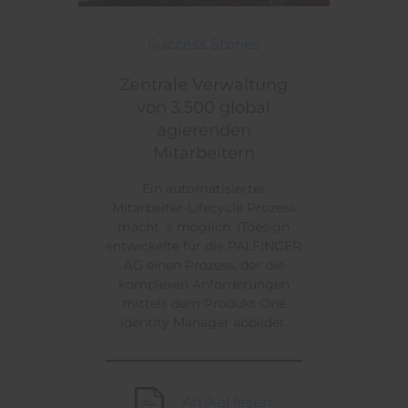
Zentrale Verwaltung von 3.500 global agierenden M
Themen:
Success Stories
Zentrale Verwaltung
von 3.500 global
agierenden
Mitarbeitern
Ein automatisierter
Mitarbeiter-Lifecycle Prozess
macht`s möglich. ITdesign
entwickelte für die PALFINGER
AG einen Prozess, der die
komplexen Anforderungen
mittels dem Produkt One
Identity Manager abbildet.
Artikel lesen