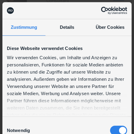
Consultant
Zustimmung
Details
Über Cookies
Ronald
Münzker
Diese Webseite verwendet Cookies
Consultant
Wir verwenden Cookies, um Inhalte und Anzeigen zu
personalisieren, Funktionen für soziale Medien anbieten
zu können und die Zugriffe auf unsere Website zu
Jonas
analysieren. Außerdem geben wir Informationen zu Ihrer
Verwendung unserer Website an unsere Partner für
Nastl
soziale Medien, Werbung und Analysen weiter. Unsere
System Specialist
Partner führen diese Informationen möglicherweise mit
weiteren Daten zusammen, die Sie ihnen bereitgestellt
haben oder die sie im Rahmen Ihrer Nutzung der Dienste
gesammelt haben.
Christian
Patrick
E
Notwendig
i
Klusak
Nerlich