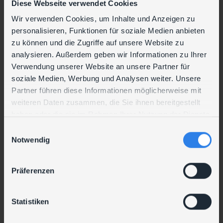
ERFOLGSFAKTOREN
Diese Webseite verwendet Cookies
Wir verwenden Cookies, um Inhalte und Anzeigen zu
Ihre Erfolgsfaktoren
personalisieren, Funktionen für soziale Medien anbieten
zu können und die Zugriffe auf unsere Website zu
Automatisierte, wiederholbare Abläufe – weniger
analysieren. Außerdem geben wir Informationen zu Ihrer
Fehler, mehr Effizienz
Verwendung unserer Website an unsere Partner für
Planbare Wartungsfenster – Kontrolle statt
soziale Medien, Werbung und Analysen weiter. Unsere
Überraschung
Partner führen diese Informationen möglicherweise mit
weiteren Daten zusammen, die Sie ihnen bereitgestellt
Zentrale Übersicht – Patch-Status auf einen Blick
haben oder die sie im Rahmen Ihrer Nutzung der Dienste
Sicherer Betrieb ohne Direktzugriff auf Systeme
gesammelt haben.
E
Notwendig
Flexibel nach Rollen, Clustern und Gruppen steuerbar
i
n
w
Präferenzen
i
UNSERE LEISTUNGEN DAZU
l
l
Statistiken
i