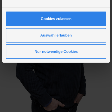
n
g
s
Cookies zulassen
a
u
s
Auswahl erlauben
w
a
Nur notwendige Cookies
h
l