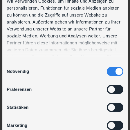
Wir verwenden Cookies, um Inhalte und Anzeigen zu
ERFOLGSFAKTOREN
personalisieren, Funktionen für soziale Medien anbieten
zu können und die Zugriffe auf unsere Website zu
Ihre Erfolgsfaktoren
analysieren. Außerdem geben wir Informationen zu Ihrer
Verwendung unserer Website an unsere Partner für
Aussagekräftige Analyseergebnisse von Praktikern
soziale Medien, Werbung und Analysen weiter. Unsere
Klare, gut umsetzbare Maßnahmen
Partner führen diese Informationen möglicherweise mit
weiteren Daten zusammen, die Sie ihnen bereitgestellt
Microsoft- UND Linux-Betrachtung
haben oder die sie im Rahmen Ihrer Nutzung der Dienste
Maßnahmen von unseren Kunden selbst umsetzbar
gesammelt haben.
E
Notwendig
i
n
w
UNSERE LEISTUNGEN DAZU
Präferenzen
i
l
l
Statistiken
i
g
Marketing
u