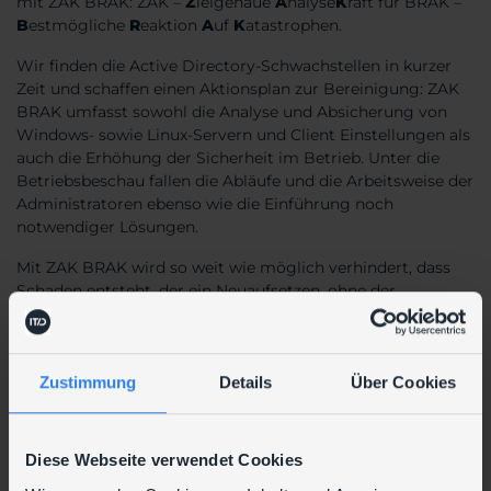
mit ZAK BRAK: ZAK –
Z
ielgenaue
A
nalyse
K
raft für BRAK –
B
estmögliche
R
eaktion
A
uf
K
atastrophen.
Wir finden die Active Directory-Schwachstellen in kurzer
Zeit und schaffen einen Aktionsplan zur Bereinigung: ZAK
BRAK umfasst sowohl die Analyse und Absicherung von
Windows- sowie Linux-Servern und Client Einstellungen als
auch die Erhöhung der Sicherheit im Betrieb. Unter die
Betriebsbeschau fallen die Abläufe und die Arbeitsweise der
Administratoren ebenso wie die Einführung noch
notwendiger Lösungen.
Mit ZAK BRAK wird so weit wie möglich verhindert, dass
Schaden entsteht, der ein Neuaufsetzen, ohne der
Möglichkeit einer Migration, notwendig macht.
Zustimmung
Details
Über Cookies
DATENBLATT
Diese Webseite verwendet Cookies