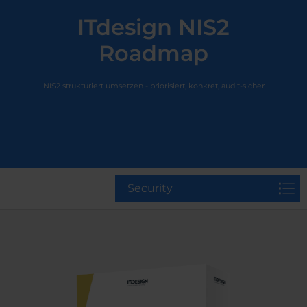
ITdesign NIS2
Roadmap
NIS2 strukturiert umsetzen - priorisiert, konkret, audit-sicher
Security