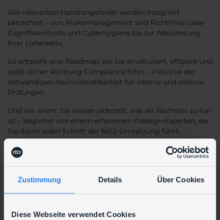
Alle relevanten Handlungsfelder werden integriert
betrachtet – von Risikomanagement und Richtlinien über
Zugriffskontrolle und Cyberhygiene bis zur Absicherung
Ihrer Lieferkette.
So entsteht eine Roadmap, die Sie strukturiert, effizient und
audit-sicher Richtung Compliance führt – inklusive der
notwendigen Nachvollziehbarkeit für interne und externe
Prüfungen.
Und vor allem: Sie wissen jederzeit, was als Nächstes zu tun
ist – begleitet von einem erfahrenen ITdesign-Experten, der
Sie durch jeden Schritt der NIS2-Umsetzung führt.
Das verhindert Umsetzungsstillstand und sorgt für klare
Fortschritte in Ihrer NIS2-Compliance.
Die Roadmap basiert auf praxisbewährten Ansätzen aus
Zustimmung
Details
Über Cookies
realen Umsetzungsprojekten in regulierten Umgebungen –
nicht auf generischen Frameworks.
Auf Wunsch begleiten wir Sie auch über die Roadmap
Diese Webseite verwendet Cookies
hinaus – von der Umsetzung einzelner Maßnahmen bis zum