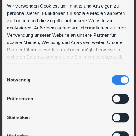
langfristigen Betrieb sicherheitsrelevanter Prozesse.
Wir verwenden Cookies, um Inhalte und Anzeigen zu
personalisieren, Funktionen für soziale Medien anbieten
zu können und die Zugriffe auf unsere Website zu
analysieren. Außerdem geben wir Informationen zu Ihrer
Verwendung unserer Website an unsere Partner für
DATENBLATT
soziale Medien, Werbung und Analysen weiter. Unsere
Partner führen diese Informationen möglicherweise mit
weiteren Daten zusammen, die Sie ihnen bereitgestellt
ERFOLGSFAKTOREN
haben oder die sie im Rahmen Ihrer Nutzung der Dienste
gesammelt haben.
Ihre Erfolgsfaktoren
E
Notwendig
i
Umsetzungsfertig statt Konzeptpapier
n
w
Klare Priorisierung nach Risiko und Wirkung
Präferenzen
i
Integration bestehender Systeme und Prozesse
l
l
Statistiken
Praxisnahe Maßnahmen für Ihre IT-Realität
i
Gezielte Vorbereitung auf Audits und
g