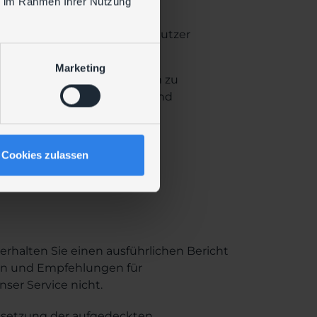
ie im Rahmen Ihrer Nutzung
ruppen, in denen mehrere Benutzer
Marketing
bekannten Passwortlisten, um zu
eits im Internet verfügbar sind
plexität und Einhaltung von
Cookies zulassen
 erhalten Sie einen ausführlichen Bericht
len und Empfehlungen für
ser Service nicht.
msetzung der aufgedeckten