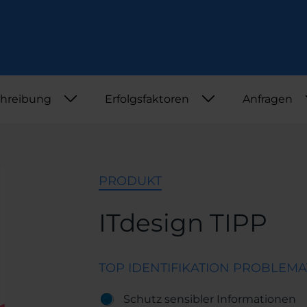
Security
Webinar
PAM
PAM plus
ZAK BRAK
TIPP
hreibung
Erfolgsfaktoren
Anfragen
NIS2 Roadmap
SignIT
Aspis365
PRODUKT
ITdesign TIPP
TOP IDENTIFIKATION PROBLEM
Schutz sensibler Informationen