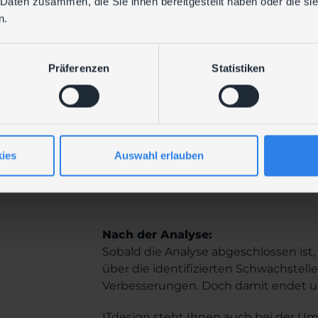
 Daten zusammen, die Sie ihnen bereitgestellt haben oder die s
Passwörter beinhaltet
n.
2. Identifizieren von Passwortg
dasselbe Passwort verwenden
Präferenzen
Statistiken
3. Vergleich der Passwörter mit 
erkennen, ob Ihre Passwörter ber
4. Überprüfung der Passwortkom
Sicherheitsrichtlinien
ies
Auswahl erlauben
Nach der Analyse:
Sobald die Analyse abgeschlossen ist,
über die identifizierten Schwachstel
Verbesserungen. Doch damit endet un
ITdesign steht Ihnen auch bei der U