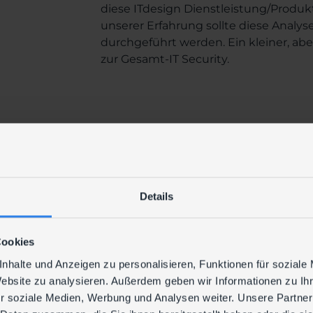
diese ITdesign Dienstleistung/Prod
unserer Erfahrung sollte diese Analyse
durchgeführt werden. Ein kleiner, abe
zur Gesamt-IT Security.
DATENBLATT
Details
ERFOLGSFAKTOREN
Cookies
Ihre Erfolgsfakt
nhalte und Anzeigen zu personalisieren, Funktionen für soziale
Website zu analysieren. Außerdem geben wir Informationen zu I
r soziale Medien, Werbung und Analysen weiter. Unsere Partner
1. Erstellung einer Dokumentati