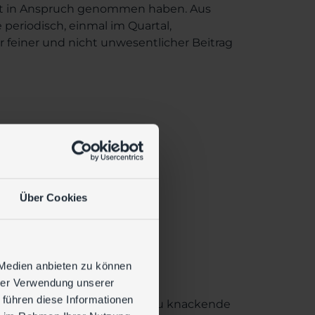
ukt in Anspruch genommen haben. Aus
 periodisch, einmal im Quartal,
r feiner und nicht unwesentlicher Beitrag
Über Cookies
oren
 Medien anbieten zu können
hrer Verwendung unserer
 führen diese Informationen
on, die schwache und leicht zu knackende