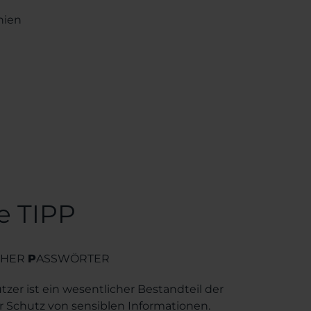
nien
ie TIPP
CHER
P
ASSWÖRTER
zer ist ein wesentlicher Bestandteil der
 Schutz von sensiblen Informationen.