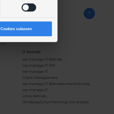
Cookies zulassen
IT-Betrieb
we-manage-IT Betrieb
we-manage-IT PKI
we-manage-IT
Client Management
we-manage-IT Betriebsunterstützung
we-manage-IT
Linux Betrieb
Windows/Linux-Patching mit Ansible