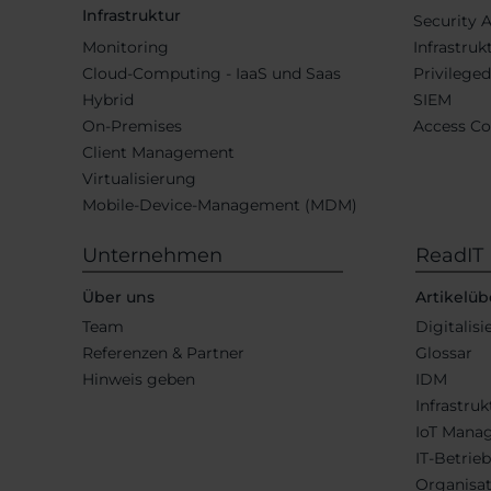
Infrastruktur
Security 
Monitoring
Infrastruk
Cloud-Computing - IaaS und Saas
Privilege
Hybrid
SIEM
On-Premises
Access Co
Client Management
Virtualisierung
Mobile-Device-Management (MDM)
Unternehmen
ReadIT
Über uns
Artikelüb
Team
Digitalis
Referenzen & Partner
Glossar
Hinweis geben
IDM
Infrastruk
IoT Mana
IT-Betrieb
Organisa