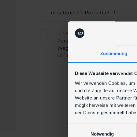
Ich stimme den Datenschutzbe
Personenbezogene Daten erhebe
Wegen der Einzelheiten verweise
Zustimmung
können.
Diese Webseite verwendet 
Wir verwenden Cookies, um I
und die Zugriffe auf unsere 
Website an unsere Partner fü
möglicherweise mit weiteren
der Dienste gesammelt habe
E
Notwendig
i