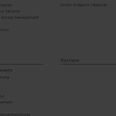
Analyse
Smart Endpoint Observer
tur Security
d Access Management
ntrol
Karriere
ersicht
ierung
tur
gement
tionsentwicklung