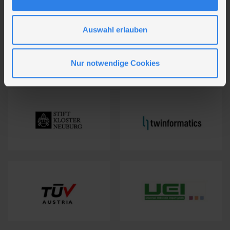
a
u
s
Auswahl erlauben
w
a
Nur notwendige Cookies
h
l