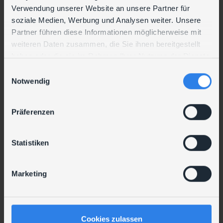
Verwendung unserer Website an unsere Partner für
soziale Medien, Werbung und Analysen weiter. Unsere
Partner führen diese Informationen möglicherweise mit
weiteren Daten zusammen, die Sie ihnen bereitgestellt
haben oder die sie im Rahmen Ihrer Nutzung der Dienste
gesammelt haben.
E
Notwendig
i
n
w
Präferenzen
i
l
l
Statistiken
i
g
Marketing
u
n
g
s
Cookies zulassen