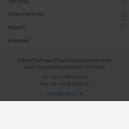
Security
Unternehmen
ReadIT
Karriere
ITdesign Software Projects & Consulting GmbH
Anton Freunschlag-Gasse 49, 1230 Wien
Tel.
+43 (1) 699 33 99-0
Fax.
+43 (1) 699 33 99-33
office@itdesign.at
Impressum
AGB
Datenschutz