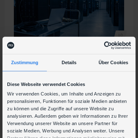
1/1
Entwarnung: Was passiert nach
Juni 2026?
Zustimmung
Details
Über Cookies
Broadcom hat klargestellt: Nach dem Ablauf der
Zertifikate im Juni 2026 booten alle VMs weiterhin
Diese Webseite verwendet Cookies
normal. Secure Boot prüft keine Ablaufdaten von
Wir verwenden Cookies, um Inhalte und Anzeigen zu
Zertifikaten.
personalisieren, Funktionen für soziale Medien anbieten
Das eigentliche Risiko entsteht erst, wenn
zu können und die Zugriffe auf unsere Website zu
Microsoft die alten 2011-Zertifikate aktiv widerruft
analysieren. Außerdem geben wir Informationen zu Ihrer
(Revocation). Ab diesem Zeitpunkt können keine
Verwendung unserer Website an unsere Partner für
neuen DB/DBX-Updates mehr eingespielt werden
soziale Medien, Werbung und Analysen weiter. Unsere
– das bedeutet, kompromittierte Bootloader
können nicht mehr gesperrt und neue Boot-