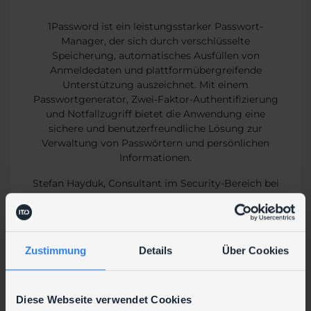
1Password ist ein leistungsstarker Passwort-
Manager, der sich durch verschlüsselte
Speicherung, automatisches Ausfüllen von
Anmeldedaten und plattformübergreifende
Unterstützung auszeichnet. Mit einem
Passwortgenerator, Zwei-Faktor-Authentifizierung
und Notfallzugriff bietet die Anwendung eine
sichere und benutzerfreundliche Lösung zur
Verwaltung von Passwörtern und persönlichen
Informationen.
Stefan Hayduk, Consultant im Security-Bereich bei
ITdesign, erklärt die Herausforderung beim Start
des Projekts: „Für den Datentransfer und die
Migration mussten wir die sichere Übertragung
sämtlicher Passwortdaten und -informationen zu
Zustimmung
Details
Über Cookies
1Password gewährleisten. Dabei achteten wir
darauf, dass während des Wechselprozesses keine
Daten verloren gingen oder kompromittiert
Diese Webseite verwendet Cookies
wurden.“