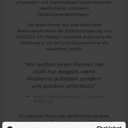
umgesetzt – mit regelmäßigen Systemanalysen,
Healthchecks und klaren
Handlungsempfehlungen.“
Der erste Schritt war eine detaillierte
Bestandsaufnahme der Systemumgebung von
ESSECCA. Ein ITdesign-Spezialist analysierte die
Infrastruktur vor Ort und dokumentierte alle
relevanten Details.
"Wir wollten einen Partner, der
nicht nur reagiert, wenn
Probleme auftreten, sondern
uns proaktiv unterstützt"
erklärt David Fehringer, IT Leiter bei
ESSECCA.
Ein zentraler Punkt war die Einrichtung eines
sicheren Remote-Zugangs, über den ITdesign die