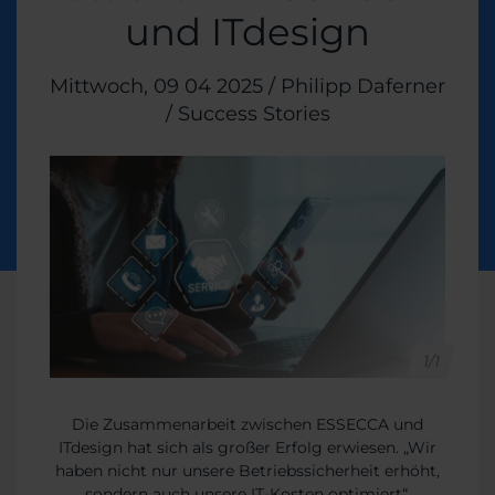
und ITdesign
Veröffentlicht am
Mittwoch, 09 04 2025
/
Philipp Daferner
/
Themen:
Success Stories
1/1
Die Zusammenarbeit zwischen ESSECCA und
ITdesign hat sich als großer Erfolg erwiesen. „Wir
haben nicht nur unsere Betriebssicherheit erhöht,
sondern auch unsere IT-Kosten optimiert“,