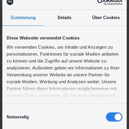
IT-Systeme überwacht und Daten übersichtlich
bereitstellt. „ITdesign hat nicht nur Lösungen
präsentiert, sondern diese auch effizient
Zustimmung
Details
Über Cookies
umgesetzt“, betont Fehringer.
Besonders wertvoll für ESSECCA ist die
regelmäßige Auswertung der Systemdaten, die
Diese Webseite verwendet Cookies
frühzeitig auf mögliche Schwachstellen hinweist.
Die daraus resultierenden Empfehlungen
Wir verwenden Cookies, um Inhalte und Anzeigen zu
ermöglichen gezieltes Handeln ohne unnötigen
personalisieren, Funktionen für soziale Medien anbieten
Aufwand. „Wir haben einen klaren Überblick über
zu können und die Zugriffe auf unsere Website zu
den Zustand unserer IT und können fundierte
analysieren. Außerdem geben wir Informationen zu Ihrer
Entscheidungen treffen“, sagt Fehringer. Auch das
Verwendung unserer Website an unsere Partner für
strukturierte Patch-Management sorgt für
soziale Medien, Werbung und Analysen weiter. Unsere
Sicherheit: ITdesign bewertet alle relevanten
Partner führen diese Informationen möglicherweise mit
Updates und gibt klare Handlungsempfehlungen.
„Besonders beeindruckt hat uns die schnelle
weiteren Daten zusammen, die Sie ihnen bereitgestellt
Reaktion auf kritische Patches“, so Fehringer.
haben oder die sie im Rahmen Ihrer Nutzung der Dienste
gesammelt haben.
E
Philipp Daferner, IT Specialist von ITdesign hebt
Notwendig
i
hervor: „Unsere Zusammenarbeit mit ESSECCA
zeigt, wie wichtig eine ganzheitliche IT-Betreuung
n