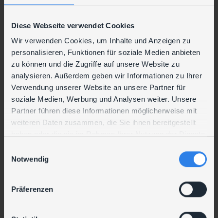
wichtig: Die intelligente Alarmierungslogik sorgt
dafür, dass im Störungsfall nur relevante
Diese Webseite verwendet Cookies
Benachrichtigungen zielgerichtet per Mail oder
SMS an die zuständige Person versendet werden.
Wir verwenden Cookies, um Inhalte und Anzeigen zu
So können Probleme frühzeitig erkannt und
personalisieren, Funktionen für soziale Medien anbieten
Ausfälle vermieden werden.
zu können und die Zugriffe auf unsere Website zu
analysieren. Außerdem geben wir Informationen zu Ihrer
„Im Störungsfall werde ich
Verwendung unserer Website an unsere Partner für
automatisch und zielgerichtet
soziale Medien, Werbung und Analysen weiter. Unsere
per E-Mail benachrichtigt."
Partner führen diese Informationen möglicherweise mit
weiteren Daten zusammen, die Sie ihnen bereitgestellt
erklärt Michael Zotter,
haben oder die sie im Rahmen Ihrer Nutzung der Dienste
verantwortlich für IT, Haustechnik
und Fuhrpark bei Zotter
gesammelt haben.
E
Notwendig
i
„So kann ich rasch und ohne Zeitverlust eingreifen.
n
Die Entlastung im Tagesgeschäft ist enorm – und
w
Präferenzen
das gute Gefühl, alles im Blick zu haben,
i
unbezahlbar.“
l