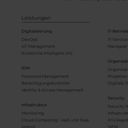
Leistungen
Digitalisierung
IT-Betrie
DevOps
IT-Servic
IoT Management
Managed S
Künstliche Intelligenz (KI)
Organisa
IDM
Organisat
Password Management
Projekten
Berechtigungskontrolle
Digitale 
Identity & Access Management
Security
Infrastruktur
Security 
Monitoring
Infrastruk
Cloud-Computing - IaaS und Saas
Privilege
Hybrid
SIEM