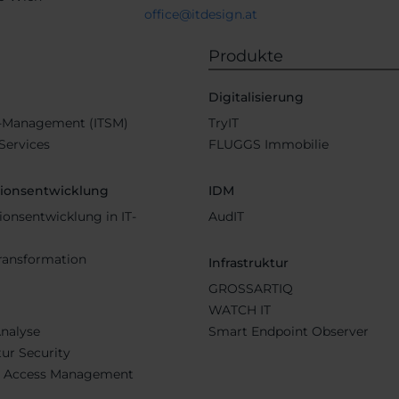
office@itdesign.at
Produkte
b
Digitalisierung
e-Management (ITSM)
TryIT
ervices
FLUGGS Immobilie
tionsentwicklung
IDM
ionsentwicklung in IT-
AudIT
Transformation
Infrastruktur
GROSSARTIQ
WATCH IT
Analyse
Smart Endpoint Observer
tur Security
d Access Management