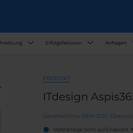
Security
Webinar
PAM
PAM plus
ZAK BRAK
TIPP
hreibung
Erfolgsfaktoren
Anfragen
NIS2 Roadmap
SignIT
Aspis365
PRODUKT
ITdesign Aspis36
Ganzheitliche SIEM-SOC-Überwa
Vollständige Sicht auf Endpoint, 