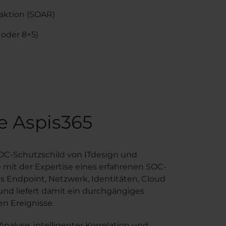
aktion (SOAR)
 oder 8×5)
ie Aspis365
SOC-Schutzschild von ITdesign und
mit der Expertise eines erfahrenen SOC-
s Endpoint, Netzwerk, Identitäten, Cloud
d liefert damit ein durchgängiges
en Ereignisse.
nalyse, intelligenter Korrelation und