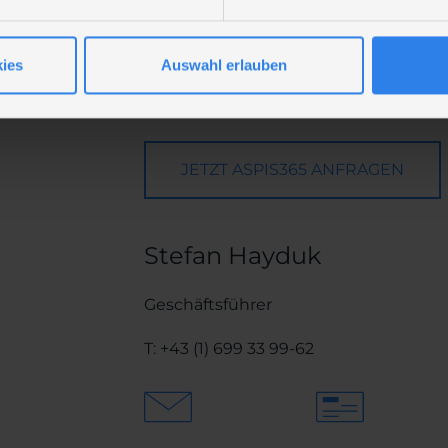
ies
Auswahl erlauben
ANFRAGEN
JETZT ASPIS365 ANFRAGEN
Stefan Hayduk
Geschäftsführer
T:
+43 (1) 699 33 99-62