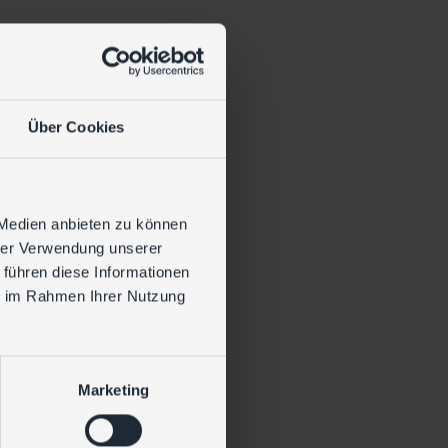
oren
hre gesamte IT-Landschaft
Über Cookies
und Abwehr von Angriffen
h SOC-Unterstützung
 Medien anbieten zu können
nach Bedarf
hrer Verwendung unserer
 Splunk-Basistechnologie
 führen diese Informationen
ie im Rahmen Ihrer Nutzung
Marketing