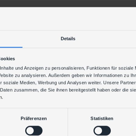
Ihre Erfolgsfakt
Ganzheitliche Transparenz über I
Details
Deutlich schnellere Erkennung 
Entlastung der internen IT durc
Cookies
nhalte und Anzeigen zu personalisieren, Funktionen für soziale
Flexible Module – erweiterbar je 
Website zu analysieren. Außerdem geben wir Informationen zu I
Technologischer Mehrwert durch
r soziale Medien, Werbung und Analysen weiter. Unsere Partner
 Daten zusammen, die Sie ihnen bereitgestellt haben oder die s
u.v.m. finden Sie im Datenblatt
n.
Präferenzen
Statistiken
UNSERE LEISTUNGEN DAZU