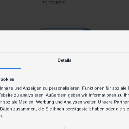
freigespielt.
DATENBLATT
Details
ERFOLGSFAKTOREN
Cookies
Ihre Erfolgsfakt
nhalte und Anzeigen zu personalisieren, Funktionen für soziale
Website zu analysieren. Außerdem geben wir Informationen zu I
Entlastung Ihrer IT-Mitarbeiter
r soziale Medien, Werbung und Analysen weiter. Unsere Partner
 Daten zusammen, die Sie ihnen bereitgestellt haben oder die s
Konzentration aufs Kerngeschäft
n.
Transparente Prozesse mit klar de