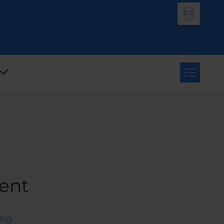
ent
ung