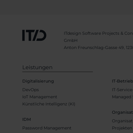
ITdesign Software Projects & Con
GmbH
Anton Freunschlag-Gasse 49, 12
Leistungen
Digitalisierung
IT-Betrie
DevOps
IT-Servic
IoT Management
Managed S
Künstliche Intelligenz (KI)
Organisa
IDM
Organisat
Password Management
Projekten