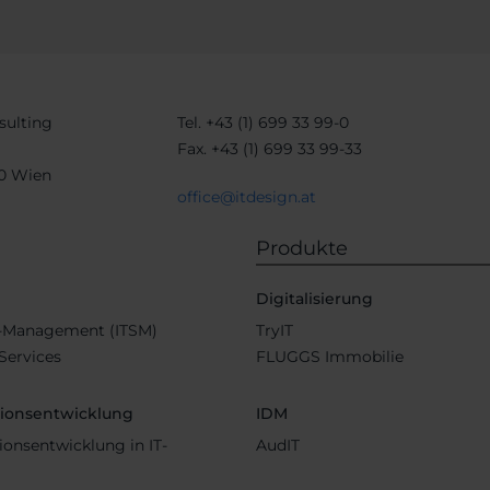
sulting
Tel.
+43 (1) 699 33 99-0
Fax.
+43 (1) 699 33 99-33
30 Wien
office@itdesign.at
Produkte
b
Digitalisierung
e-Management (ITSM)
TryIT
ervices
FLUGGS Immobilie
tionsentwicklung
IDM
ionsentwicklung in IT-
AudIT