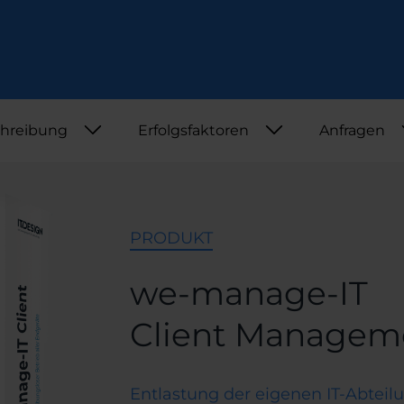
Security
Webinar
PAM
PAM plus
ZAK BRAK
TIPP
hreibung
Erfolgsfaktoren
Anfragen
NIS2 Roadmap
SignIT
Aspis365
PRODUKT
we-manage-IT
Client Managem
Entlastung der eigenen IT-Abteil